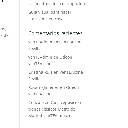
Las madres de la discapacidad
Guía visual para hacer
croissants en casa
ras,
Comentarios recientes
es de
venTEAdmin
en
venTEAlcine
Sevilla
venTEAdmin
en
Odeón
venTEAlcine
Cristina Ruiz
en
venTEAlcine
Sevilla
Rosario Jimenez
en
Odeón
venTEAlcine
Gonzalo
en
Guía exposición
trenes clásicos Metro de
Madrid venTEAlmuseo