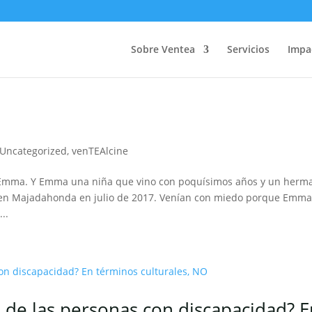
Sobre Ventea
Servicios
Impa
Uncategorized
,
venTEAlcine
e Emma. Y Emma una niña que vino con poquísimos años y un herm
s en Majadahonda en julio de 2017. Venían con miedo porque Emm
..
 de las personas con discapacidad? E