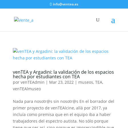
info@ventea.es
venTEA y Argadini: la validación de los espacios
hecha por estudiantes con TEA
por
venTEAdmin
|
Mar 23, 2022
|
museos
,
TEA
,
venTEAlmuseo
Nada para nosotr@s sin nosotr@s En el borrador del
primer proyecto de venTEAlcine, allá por 2017, ya
incluía como premisa que en el equipo iba a haber
trabajadores del espectro autista. No sólo porque
tiene que ser así, sino porque es imprescindible que,