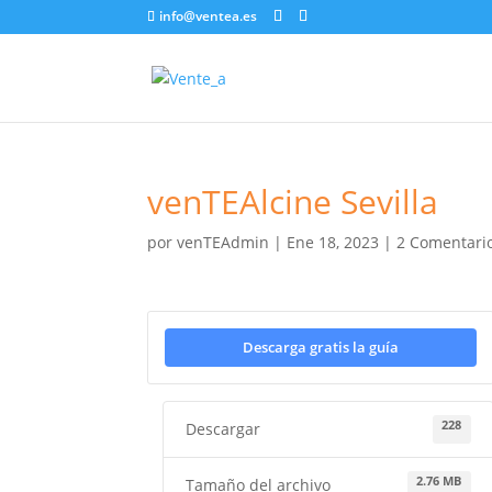
info@ventea.es
venTEAlcine Sevilla
por
venTEAdmin
|
Ene 18, 2023
|
2 Comentari
Descarga gratis la guía
228
Descargar
2.76 MB
Tamaño del archivo