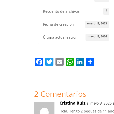
1
Recuento de archivos
enero 18, 2023
Fecha de creación
mayo 18, 2026
Última actualización
F
T
E
W
Li
C
a
w
m
h
n
o
c
itt
ai
at
k
m
e
er
l
s
e
p
2 Comentarios
b
A
dI
ar
o
p
n
tir
Cristina Ruiz
el mayo 8, 2025 
o
p
Hola. Tengo 2 peques de 11 año