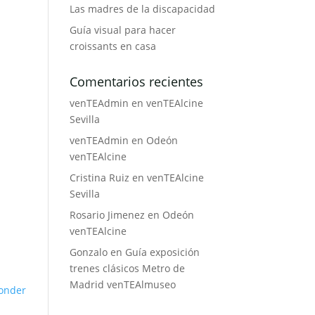
Las madres de la discapacidad
Guía visual para hacer
croissants en casa
Comentarios recientes
venTEAdmin
en
venTEAlcine
Sevilla
venTEAdmin
en
Odeón
venTEAlcine
Cristina Ruiz
en
venTEAlcine
Sevilla
Rosario Jimenez
en
Odeón
venTEAlcine
Gonzalo
en
Guía exposición
trenes clásicos Metro de
Madrid venTEAlmuseo
onder