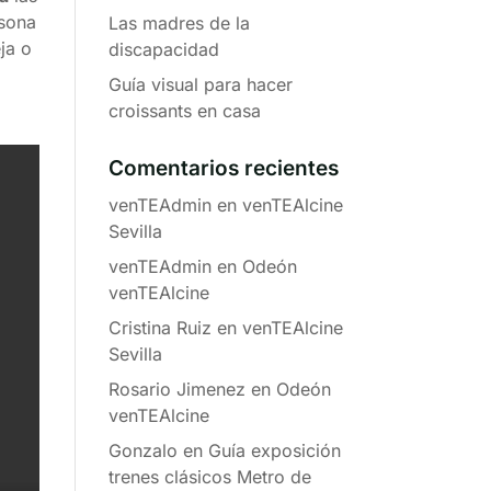
rsona
Las madres de la
ja o
discapacidad
Guía visual para hacer
croissants en casa
Comentarios recientes
venTEAdmin
en
venTEAlcine
Sevilla
venTEAdmin
en
Odeón
venTEAlcine
Cristina Ruiz
en
venTEAlcine
Sevilla
Rosario Jimenez
en
Odeón
venTEAlcine
Gonzalo
en
Guía exposición
trenes clásicos Metro de