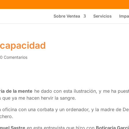
Sobre Ventea
Servicios
Impa
scapacidad
|
0 Comentarios
ía de la mente
he dado con esta ilustración, y me ha pues
s que ya me hacen hervir la sangre.
a oficina con una corbata y un ordenador, y la madre de De
uchero.
quel Sastre
en esta entrevista que hizo con
Boticaria Garc