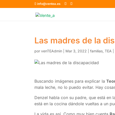
info@ventea.es
Las madres de la di
por
venTEAdmin
|
Mar 3, 2022
|
familias
,
TEA
Buscando imágenes para explicar la
Teor
mala leche, no lo puedo evitar. Hay cosa
Denzel habla con su padre, que está en l
está en la cocina dándole vueltas a un p
La vida es así. Como muy bien cuenta
Ra