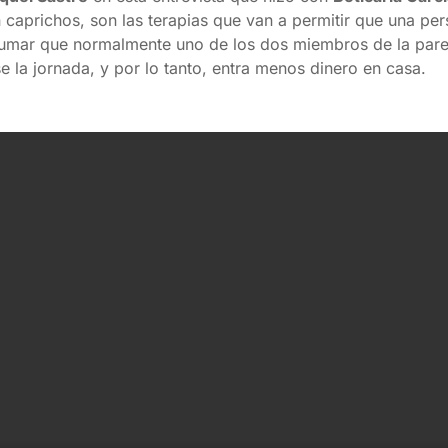
 caprichos, son las terapias que van a permitir que una pe
 sumar que normalmente uno de los dos miembros de la pare
se la jornada, y por lo tanto, entra menos dinero en casa.