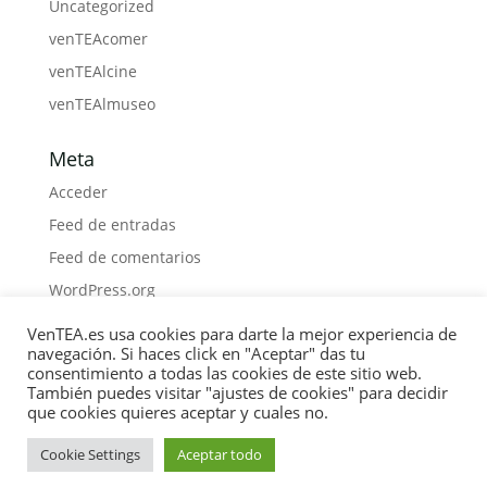
Uncategorized
venTEAcomer
venTEAlcine
venTEAlmuseo
Meta
Acceder
Feed de entradas
Feed de comentarios
WordPress.org
VenTEA.es usa cookies para darte la mejor experiencia de
navegación. Si haces click en "Aceptar" das tu
consentimiento a todas las cookies de este sitio web.
También puedes visitar "ajustes de cookies" para decidir
Política de Cookies
Privacidad
Boletín
que cookies quieres aceptar y cuales no.
Medios
Contacto
Materiales
Libros
COLABORA
Cookie Settings
Aceptar todo