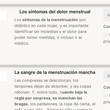
Los síntomas del dolor menstrual
Los
síntomas de la menstruación
son
distintos en cada mujer, y es importante
Con
identificar las molestias y el dolor para
poder tomar medidas, o incluso ir al
pri
médico.
La sangre de la menstruación mancha
Las compresas se descolocan, los
tampones dejan de absorber, y las copas
Con
rebosan. Y, sobre todo, c
uando baja la
regla por sorpresa, se manchan las
pri
bragas
, los pantalones, la ropa de cama, el
sofá o una silla… Según te pille y según la