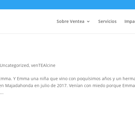
Sobre Ventea
Servicios
Impa
Uncategorized
,
venTEAlcine
e Emma. Y Emma una niña que vino con poquísimos años y un herm
s en Majadahonda en julio de 2017. Venían con miedo porque Emm
..