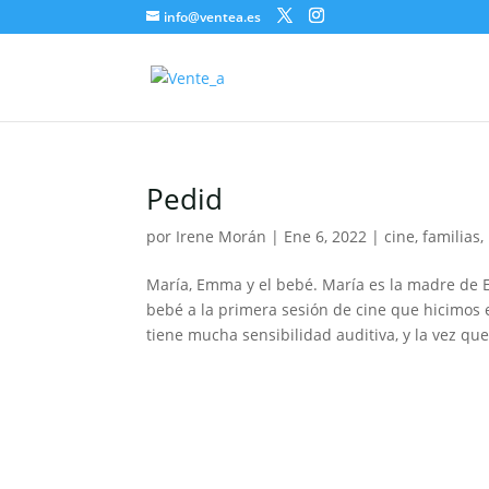
info@ventea.es
Pedid
por
Irene Morán
|
Ene 6, 2022
|
cine
,
familias
,
María, Emma y el bebé. María es la madre d
bebé a la primera sesión de cine que hicimo
tiene mucha sensibilidad auditiva, y la vez que.