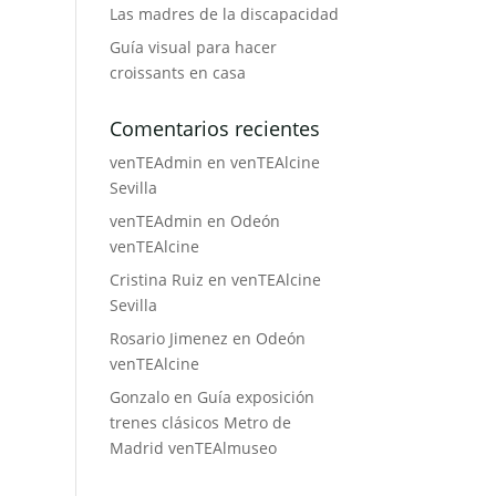
Las madres de la discapacidad
Guía visual para hacer
croissants en casa
Comentarios recientes
venTEAdmin
en
venTEAlcine
Sevilla
venTEAdmin
en
Odeón
venTEAlcine
Cristina Ruiz
en
venTEAlcine
Sevilla
Rosario Jimenez
en
Odeón
venTEAlcine
Gonzalo
en
Guía exposición
trenes clásicos Metro de
Madrid venTEAlmuseo