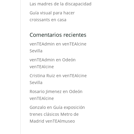
Las madres de la discapacidad
Guía visual para hacer
croissants en casa
Comentarios recientes
venTEAdmin
en
venTEAlcine
Sevilla
venTEAdmin
en
Odeón
venTEAlcine
Cristina Ruiz
en
venTEAlcine
Sevilla
Rosario Jimenez
en
Odeón
venTEAlcine
Gonzalo
en
Guía exposición
trenes clásicos Metro de
Madrid venTEAlmuseo