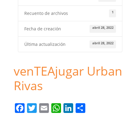
1
Recuento de archivos
abril 28, 2022
Fecha de creación
abril 28, 2022
Última actualización
venTEAjugar Urban
Rivas
F
T
E
W
Li
C
a
w
m
h
n
o
c
itt
ai
at
k
m