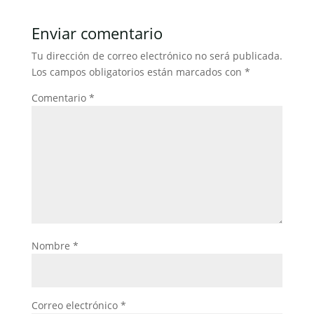
e
er
l
s
e
p
b
A
dI
ar
Enviar comentario
o
p
n
tir
Tu dirección de correo electrónico no será publicada.
o
p
Los campos obligatorios están marcados con
*
k
Comentario
*
Nombre
*
Correo electrónico
*