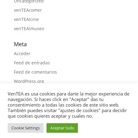
Uncategorized
venTEAcomer
venTEAlcine
venTEAlmuseo
Meta
Acceder
Feed de entradas
Feed de comentarios
WordPress.org
VenTEA.es usa cookies para darte la mejor experiencia de
navegación. Si haces click en "Aceptar" das tu
consentimiento a todas las cookies de este sitio web.
También puedes visitar "ajustes de cookies" para decidir
Política de Cookies
Privacidad
Boletín
que cookies quieres aceptar y cuales no.
Medios
Contacto
Materiales
Libros
COLABORA
Cookie Settings
Aceptar todo