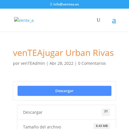
info@ventea.es
venTEAjugar Urban Rivas
por
venTEAdmin
|
Abr 28, 2022
|
0 Comentarios
Descargar
21
Descargar
8.43 MB
Tamaño del archivo