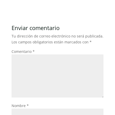
a
w
m
h
n
o
c
itt
ai
at
k
m
e
er
l
s
e
p
b
A
dI
ar
Enviar comentario
o
p
n
tir
Tu dirección de correo electrónico no será publicada.
o
p
Los campos obligatorios están marcados con
*
k
Comentario
*
Nombre
*