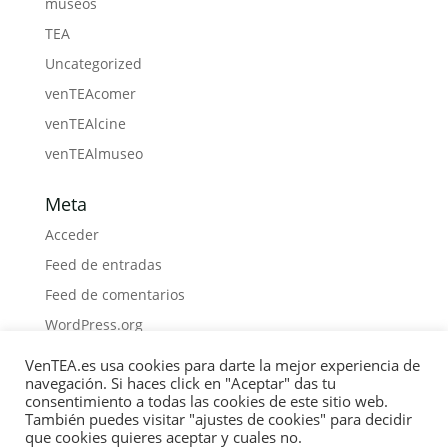
museos
TEA
Uncategorized
venTEAcomer
venTEAlcine
venTEAlmuseo
Meta
Acceder
Feed de entradas
Feed de comentarios
WordPress.org
VenTEA.es usa cookies para darte la mejor experiencia de
navegación. Si haces click en "Aceptar" das tu
consentimiento a todas las cookies de este sitio web.
También puedes visitar "ajustes de cookies" para decidir
Política de Cookies
Privacidad
Boletín
que cookies quieres aceptar y cuales no.
Medios
Contacto
Materiales
Libros