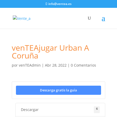
info@ventea.es
venTEAjugar Urban A
Coruña
por
venTEAdmin
|
Abr 28, 2022
|
0 Comentarios
Descarga gratis la guía
6
Descargar