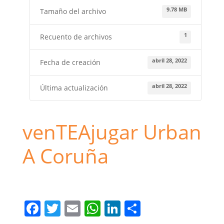
9.78 MB
Tamaño del archivo
1
Recuento de archivos
abril 28, 2022
Fecha de creación
abril 28, 2022
Última actualización
venTEAjugar Urban
A Coruña
urban planet
F
T
E
W
Li
C