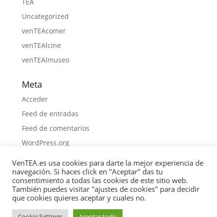
TEA
Uncategorized
venTEAcomer
venTEAlcine
venTEAlmuseo
Meta
Acceder
Feed de entradas
Feed de comentarios
WordPress.org
VenTEA.es usa cookies para darte la mejor experiencia de
navegación. Si haces click en "Aceptar" das tu
consentimiento a todas las cookies de este sitio web.
También puedes visitar "ajustes de cookies" para decidir
Política de Cookies
Privacidad
Boletín
que cookies quieres aceptar y cuales no.
Medios
Contacto
Materiales
Libros
COLABORA
Cookie Settings
Aceptar todo