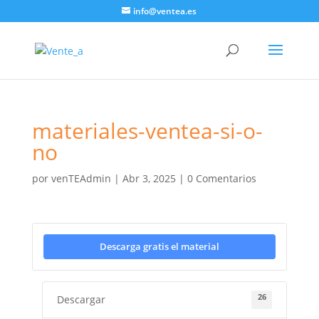
info@ventea.es
materiales-ventea-si-o-
no
por
venTEAdmin
|
Abr 3, 2025
|
0 Comentarios
Descarga gratis el material
26
Descargar