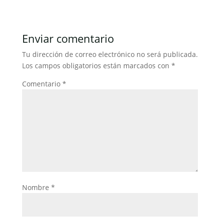
c
itt
ai
at
k
m
e
er
l
s
e
p
b
A
dI
ar
Enviar comentario
o
p
n
tir
Tu dirección de correo electrónico no será publicada.
o
p
Los campos obligatorios están marcados con
*
k
Comentario
*
Nombre
*