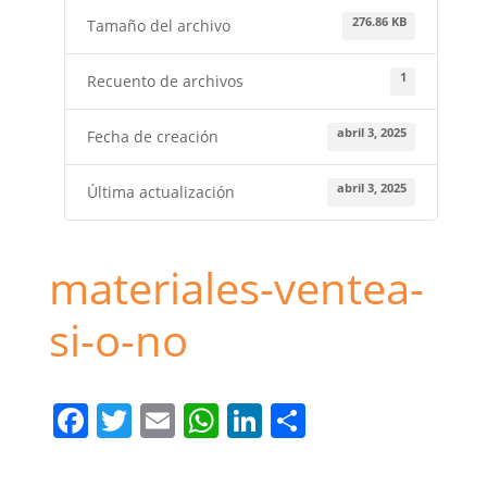
276.86 KB
Tamaño del archivo
1
Recuento de archivos
abril 3, 2025
Fecha de creación
abril 3, 2025
Última actualización
materiales-ventea-
si-o-no
F
T
E
W
Li
C
a
w
m
h
n
o