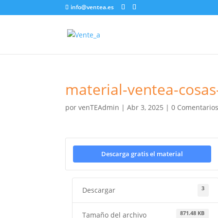
info@ventea.es
material-ventea-cosas
por
venTEAdmin
|
Abr 3, 2025
|
0 Comentario
Descarga gratis el material
3
Descargar
871.48 KB
Tamaño del archivo