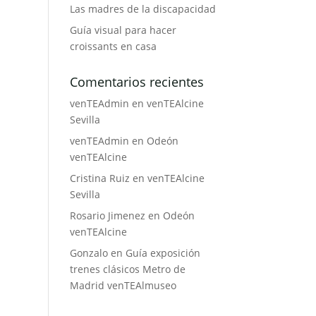
Las madres de la discapacidad
Guía visual para hacer
croissants en casa
Comentarios recientes
venTEAdmin
en
venTEAlcine
Sevilla
venTEAdmin
en
Odeón
venTEAlcine
Cristina Ruiz
en
venTEAlcine
Sevilla
Rosario Jimenez
en
Odeón
venTEAlcine
Gonzalo
en
Guía exposición
trenes clásicos Metro de
Madrid venTEAlmuseo