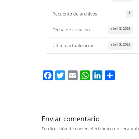
1
Recuento de archivos
abril 3, 2025
Fecha de creación
abril 3, 2025
Última actualización
F
T
E
W
Li
C
a
w
m
h
n
o
c
itt
ai
at
k
m
e
er
l
s
e
p
b
A
dI
ar
Enviar comentario
o
p
n
tir
Tu dirección de correo electrónico no será pub
o
p