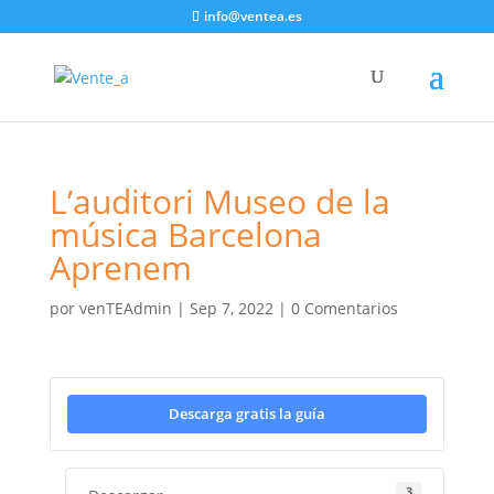
info@ventea.es
L’auditori Museo de la
música Barcelona
Aprenem
por
venTEAdmin
|
Sep 7, 2022
|
0 Comentarios
Descarga gratis la guía
3