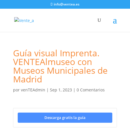
info@ventea.es
Guía visual Imprenta.
VENTEAlmuseo con
Museos Municipales de
Madrid
por
venTEAdmin
|
Sep 1, 2023
|
0 Comentarios
Descarga gratis la guía