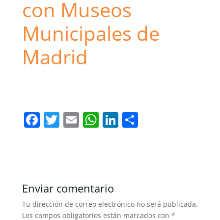
con Museos
Municipales de
Madrid
artes del libro
Imprenta Municipal
Museos Municipales
F
T
E
W
Li
C
a
w
m
h
n
o
c
itt
ai
at
k
m
e
er
l
s
e
p
b
A
dI
ar
Enviar comentario
o
p
n
tir
Tu dirección de correo electrónico no será publicada.
o
p
Los campos obligatorios están marcados con
*