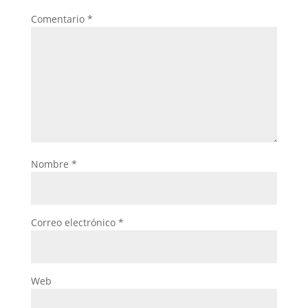
k
Comentario
*
Nombre
*
Correo electrónico
*
Web