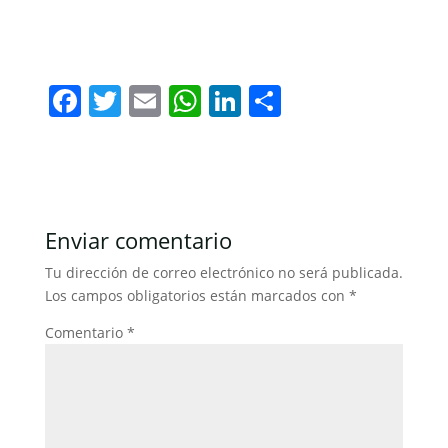
F
T
E
W
Li
C
a
w
m
h
n
o
c
itt
ai
at
k
m
e
er
l
s
e
p
b
A
dI
ar
Enviar comentario
o
p
n
tir
Tu dirección de correo electrónico no será publicada.
o
p
Los campos obligatorios están marcados con
*
k
Comentario
*