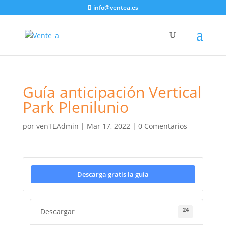
info@ventea.es
Guía anticipación Vertical
Park Plenilunio
por
venTEAdmin
|
Mar 17, 2022
|
0 Comentarios
Descarga gratis la guía
24
Descargar