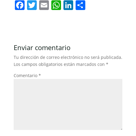
F
T
E
W
Li
C
a
w
m
h
n
o
c
itt
ai
at
k
m
e
er
l
s
e
p
b
A
dI
ar
Enviar comentario
o
p
n
tir
Tu dirección de correo electrónico no será publicada.
o
p
Los campos obligatorios están marcados con
*
k
Comentario
*