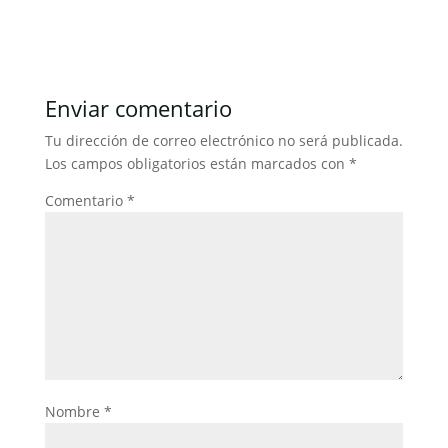
a
w
m
h
n
o
c
itt
ai
at
k
m
e
er
l
s
e
p
b
A
dI
ar
Enviar comentario
o
p
n
tir
Tu dirección de correo electrónico no será publicada.
o
p
Los campos obligatorios están marcados con
*
k
Comentario
*
Nombre
*