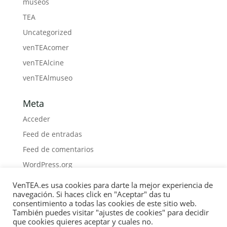
museos
TEA
Uncategorized
venTEAcomer
venTEAlcine
venTEAlmuseo
Meta
Acceder
Feed de entradas
Feed de comentarios
WordPress.org
VenTEA.es usa cookies para darte la mejor experiencia de
navegación. Si haces click en "Aceptar" das tu
consentimiento a todas las cookies de este sitio web.
También puedes visitar "ajustes de cookies" para decidir
Política de Cookies
Privacidad
Boletín
que cookies quieres aceptar y cuales no.
Medios
Contacto
Materiales
Libros