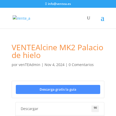
info@ventea.es
VENTEAlcine MK2 Palacio
de hielo
por
venTEAdmin
|
Nov 4, 2024
|
0 Comentarios
Descarga gratis la guía
90
Descargar