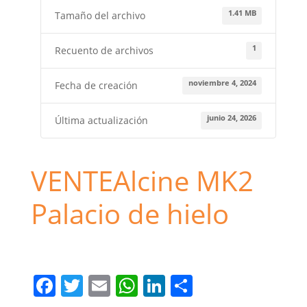
1.41 MB
Tamaño del archivo
1
Recuento de archivos
noviembre 4, 2024
Fecha de creación
junio 24, 2026
Última actualización
VENTEAlcine MK2
Palacio de hielo
amdrid
MK2
Palacio de hielo
venTEAlcine
F
T
E
W
Li
C