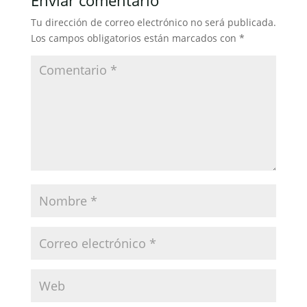
Enviar comentario
o
p
n
tir
Tu dirección de correo electrónico no será publicada.
o
p
Los campos obligatorios están marcados con
*
k