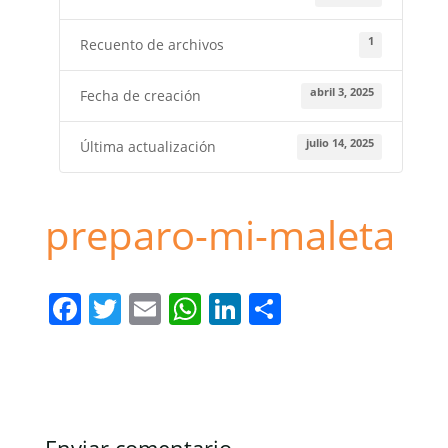
1
Recuento de archivos
abril 3, 2025
Fecha de creación
julio 14, 2025
Última actualización
preparo-mi-maleta
F
T
E
W
Li
C
a
w
m
h
n
o
c
itt
ai
at
k
m
e
er
l
s
e
p
b
A
dI
ar