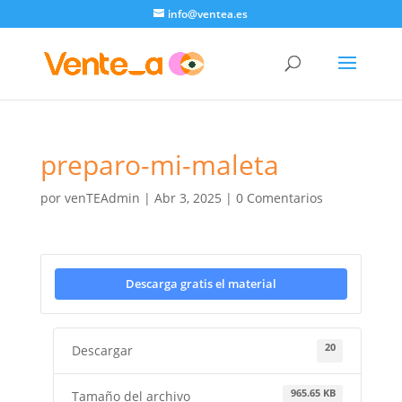
info@ventea.es
preparo-mi-maleta
por
venTEAdmin
|
Abr 3, 2025
|
0 Comentarios
Descarga gratis el material
20
Descargar
965.65 KB
Tamaño del archivo