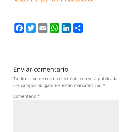
Madrid
Metro Madrid
F
T
E
W
Li
C
a
w
m
h
n
o
c
itt
ai
at
k
m
e
er
l
s
e
p
b
A
dI
ar
Enviar comentario
o
p
n
tir
Tu dirección de correo electrónico no será publicada.
o
p
Los campos obligatorios están marcados con
*
k
Comentario
*