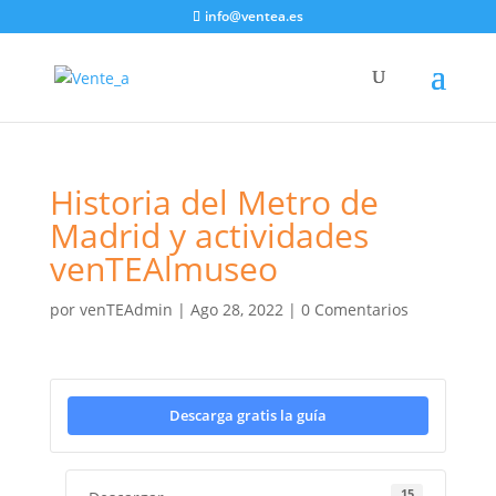
info@ventea.es
Historia del Metro de
Madrid y actividades
venTEAlmuseo
por
venTEAdmin
|
Ago 28, 2022
|
0 Comentarios
Descarga gratis la guía
15