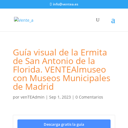
info@ventea.es
Guía visual de la Ermita
de San Antonio de la
Florida. VENTEAlmuseo
con Museos Municipales
de Madrid
por
venTEAdmin
|
Sep 1, 2023
|
0 Comentarios
Descarga gratis la guía