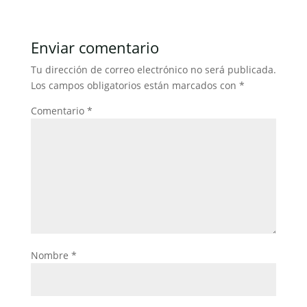
e
er
l
s
e
p
b
A
dI
ar
Enviar comentario
o
p
n
tir
Tu dirección de correo electrónico no será publicada.
o
p
Los campos obligatorios están marcados con
*
k
Comentario
*
Nombre
*