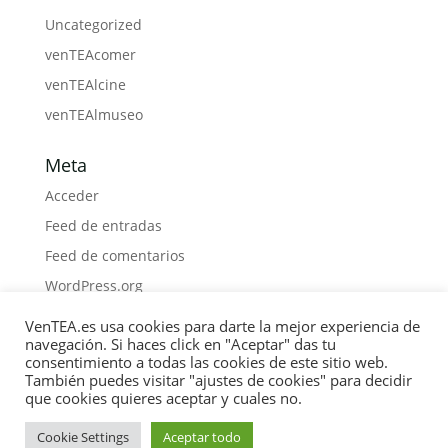
Uncategorized
venTEAcomer
venTEAlcine
venTEAlmuseo
Meta
Acceder
Feed de entradas
Feed de comentarios
WordPress.org
VenTEA.es usa cookies para darte la mejor experiencia de
navegación. Si haces click en "Aceptar" das tu
consentimiento a todas las cookies de este sitio web.
También puedes visitar "ajustes de cookies" para decidir
Política de Cookies
Privacidad
Boletín
que cookies quieres aceptar y cuales no.
Medios
Contacto
Materiales
Libros
COLABORA
Cookie Settings
Aceptar todo