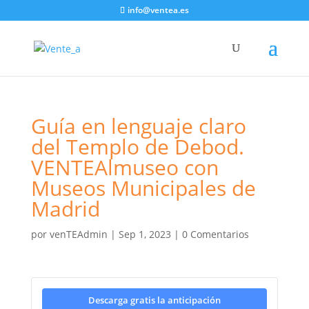
info@ventea.es
Guía en lenguaje claro
del Templo de Debod.
VENTEAlmuseo con
Museos Municipales de
Madrid
por
venTEAdmin
|
Sep 1, 2023
|
0 Comentarios
Descarga gratis la anticipación