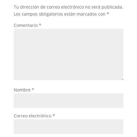
o
p
n
tir
Tu dirección de correo electrónico no será publicada.
o
p
Los campos obligatorios están marcados con
*
k
Comentario
*
Nombre
*
Correo electrónico
*