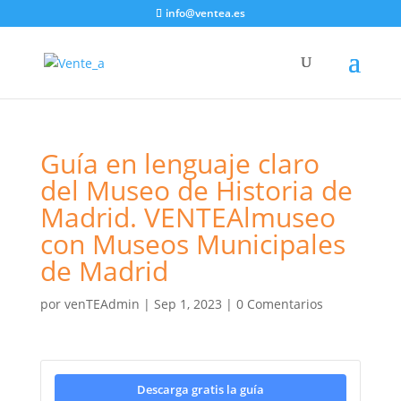
info@ventea.es
Guía en lenguaje claro
del Museo de Historia de
Madrid. VENTEAlmuseo
con Museos Municipales
de Madrid
por
venTEAdmin
|
Sep 1, 2023
|
0 Comentarios
Descarga gratis la guía