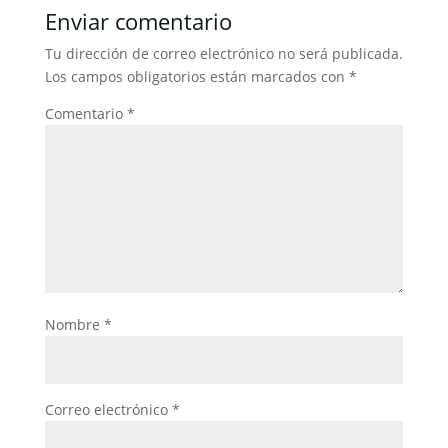
b
A
dI
ar
Enviar comentario
o
p
n
tir
Tu dirección de correo electrónico no será publicada.
o
p
Los campos obligatorios están marcados con
*
k
Comentario
*
Nombre
*
Correo electrónico
*