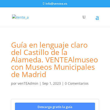
info@ventea.es
Guía en lenguaje claro
del Castillo de la
Alameda. VENTEAlmuseo
con Museos Municipales
de Madrid
por
venTEAdmin
|
Sep 1, 2023
|
0 Comentarios
Descarga gratis la guía