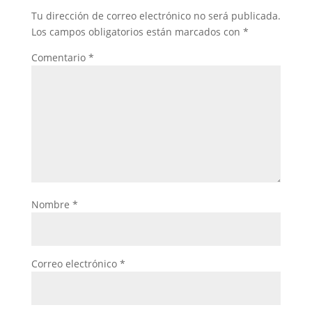
o
p
n
tir
Tu dirección de correo electrónico no será publicada.
o
p
Los campos obligatorios están marcados con
*
k
Comentario
*
Nombre
*
Correo electrónico
*