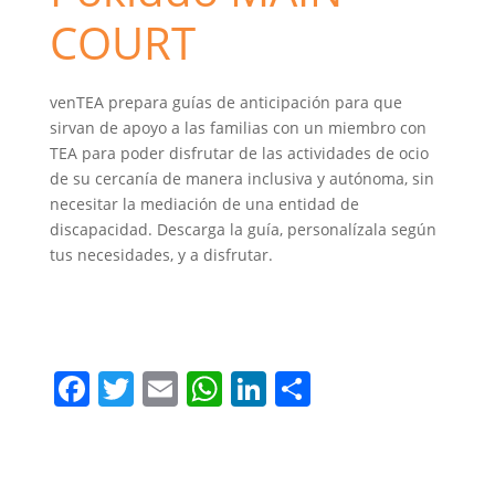
COURT
venTEA prepara guías de anticipación para que
sirvan de apoyo a las familias con un miembro con
TEA para poder disfrutar de las actividades de ocio
de su cercanía de manera inclusiva y autónoma, sin
necesitar la mediación de una entidad de
discapacidad. Descarga la guía, personalízala según
tus necesidades, y a disfrutar.
anticipación
maincourt
parque infantil
pokiddo
venTEAjugar
F
T
E
W
Li
C
a
w
m
h
n
o
c
itt
ai
at
k
m
e
er
l
s
e
p