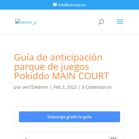
info@ventea.es
Guía de anticipación
parque de juegos
Pokiddo MAIN COURT
por
venTEAdmin
|
Feb 3, 2022
|
3 Comentarios
Descarga gratis la guía
114