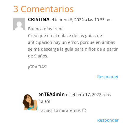
3 Comentarios
b
A
dI
ar
o
p
n
tir
CRISTINA
el febrero 6, 2022 a las 10:33 am
o
p
Buenos días Irene,
k
Creo que en el enlace de las guías de
anticipación hay un error, porque en ambas
se me descarga la guía para niños de a partir
de 9 años.
¡GRACIAS!
Responder
venTEAdmin
el febrero 17, 2022 a las
8:12 am
¡Gracias! Lo miraremos 🙂
Responder