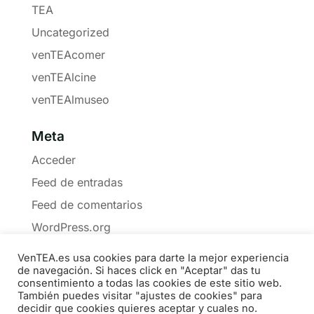
TEA
Uncategorized
venTEAcomer
venTEAlcine
venTEAlmuseo
Meta
Acceder
Feed de entradas
Feed de comentarios
WordPress.org
VenTEA.es usa cookies para darte la mejor experiencia
de navegación. Si haces click en "Aceptar" das tu
consentimiento a todas las cookies de este sitio web.
También puedes visitar "ajustes de cookies" para
Política de Cookies
Privacidad
Boletín
decidir que cookies quieres aceptar y cuales no.
Medios
Contacto
Materiales
Libros