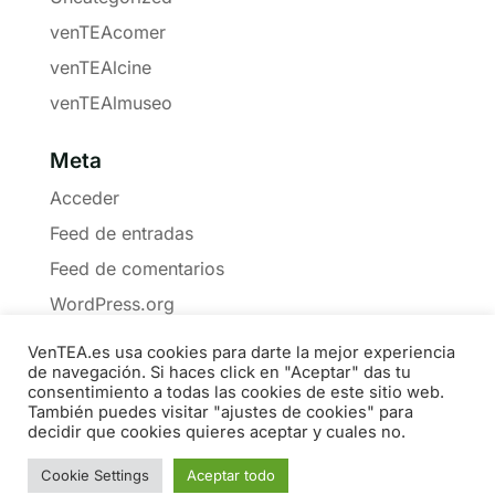
venTEAcomer
venTEAlcine
venTEAlmuseo
Meta
Acceder
Feed de entradas
Feed de comentarios
WordPress.org
VenTEA.es usa cookies para darte la mejor experiencia
de navegación. Si haces click en "Aceptar" das tu
consentimiento a todas las cookies de este sitio web.
También puedes visitar "ajustes de cookies" para
Política de Cookies
Privacidad
Boletín
decidir que cookies quieres aceptar y cuales no.
Medios
Contacto
Materiales
Libros
COLABORA
Cookie Settings
Aceptar todo