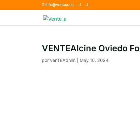
info@ventea.es
VENTEAlcine Oviedo Fo
por
venTEAdmin
|
May 10, 2024