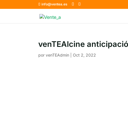
info@ventea.es
venTEAlcine anticipaci
por
venTEAdmin
|
Oct 2, 2022