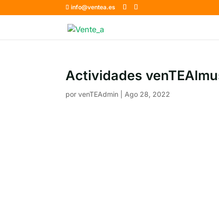
info@ventea.es
Actividades venTEAlmus
por
venTEAdmin
|
Ago 28, 2022