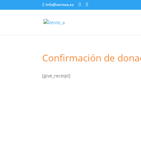
info@ventea.es
Confirmación de dona
[give_receipt]