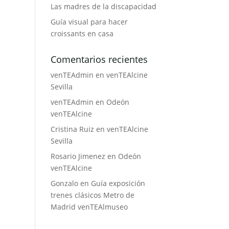
Las madres de la discapacidad
Guía visual para hacer
croissants en casa
Comentarios recientes
venTEAdmin
en
venTEAlcine
Sevilla
venTEAdmin
en
Odeón
venTEAlcine
Cristina Ruiz
en
venTEAlcine
Sevilla
Rosario Jimenez
en
Odeón
venTEAlcine
Gonzalo
en
Guía exposición
trenes clásicos Metro de
Madrid venTEAlmuseo