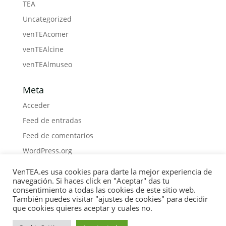
TEA
Uncategorized
venTEAcomer
venTEAlcine
venTEAlmuseo
Meta
Acceder
Feed de entradas
Feed de comentarios
WordPress.org
VenTEA.es usa cookies para darte la mejor experiencia de
navegación. Si haces click en "Aceptar" das tu
consentimiento a todas las cookies de este sitio web.
También puedes visitar "ajustes de cookies" para decidir
Política de Cookies
Privacidad
Boletín
que cookies quieres aceptar y cuales no.
Medios
Contacto
Materiales
Libros
COLABORA