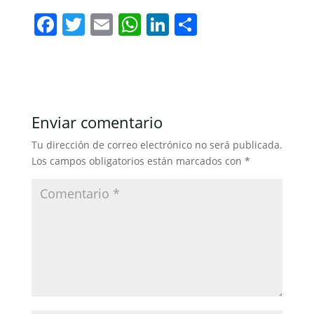
F
T
E
W
Li
C
a
w
m
h
n
o
c
itt
ai
at
k
m
e
er
l
s
e
p
b
A
dI
ar
Enviar comentario
o
p
n
tir
Tu dirección de correo electrónico no será publicada.
o
p
Los campos obligatorios están marcados con
*
k