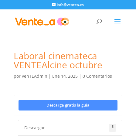
info@ventea.es
Laboral cinemateca
VENTEAlcine octubre
por
venTEAdmin
|
Ene 14, 2025
|
0 Comentarios
Descarga gratis la guía
5
Descargar