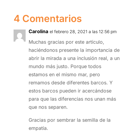
e
er
l
s
e
p
b
A
dI
ar
4 Comentarios
o
p
n
tir
Carolina
el febrero 28, 2021 a las 12:56 pm
o
p
Muchas gracias por este artículo,
k
haciéndonos presente la importancia de
abrir la mirada a una inclusión real, a un
mundo más justo. Porque todos
estamos en el mismo mar, pero
remamos desde diferentes barcos. Y
estos barcos pueden ir acercándose
para que las diferencias nos unan más
que nos separen.
Gracias por sembrar la semilla de la
empatía.