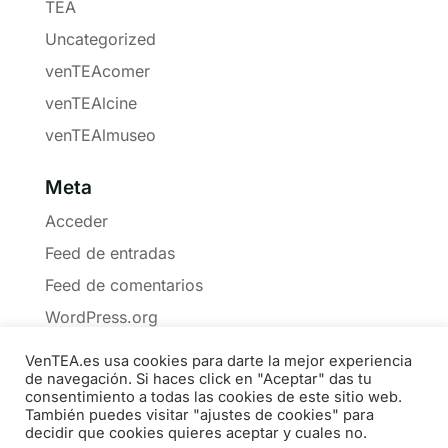
TEA
Uncategorized
venTEAcomer
venTEAlcine
venTEAlmuseo
Meta
Acceder
Feed de entradas
Feed de comentarios
WordPress.org
VenTEA.es usa cookies para darte la mejor experiencia
de navegación. Si haces click en "Aceptar" das tu
consentimiento a todas las cookies de este sitio web.
También puedes visitar "ajustes de cookies" para
Política de Cookies
Privacidad
Boletín
decidir que cookies quieres aceptar y cuales no.
Medios
Contacto
Materiales
Libros
COLABORA