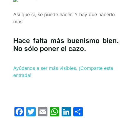
Así que sí, se puede hacer. Y hay que hacerlo
más.
Hace falta más buenismo bien.
No sólo poner el cazo.
Ayúdanos a ser más visibles. ¡Comparte esta
entrada!
F
T
E
W
Li
C
a
w
m
h
n
o
c
itt
ai
at
k
m